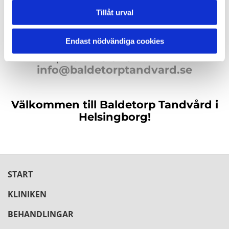
Tillåt urval
Hos oss får du alltid ett personligt
bemötande i en lugn och trygg miljö.
Endast nödvändiga cookies
Boka ditt besök idag genom att ring
oss på
042-13 62 32
eller mail:
info@baldetorptandvard.se
Välkommen till Baldetorp Tandvård i
Helsingborg!
START
KLINIKEN
BEHANDLINGAR