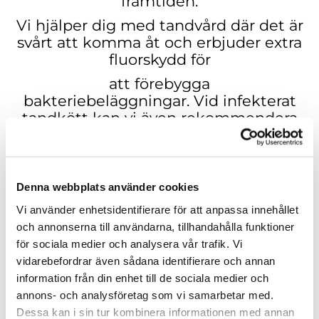
framtiden.
Vi hjälper dig med
tandvård där det är
svårt att komma åt och erbjuder extra
fluorskydd för
att förebygga
bakteriebeläggningar.
Vid infekterat
tandkött kan vi även rekommendera
antibakteriell behandling över en
längre tid.
Denna webbplats använder cookies
Vi använder enhetsidentifierare för att anpassa innehållet
VI BEHANDLAR TANDLOSSNING
och annonserna till användarna, tillhandahålla funktioner
för sociala medier och analysera vår trafik. Vi
vidarebefordrar även sådana identifierare och annan
Parodontit, eller tandlossning, är en
information från din enhet till de sociala medier och
tandsjukdom som orsakas av bl.a. en
annons- och analysföretag som vi samarbetar med.
bakterieinfektion
Dessa kan i sin tur kombinera informationen med annan